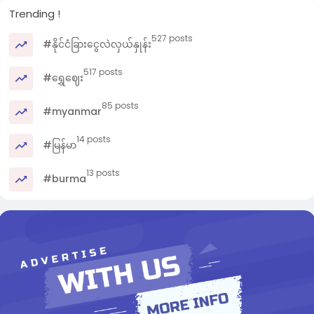
Trending !
527 posts
#နိုင်ငံခြားငွေလဲလှယ်နှုန်း
517 posts
#ရွှေဈေး
85 posts
#myanmar
14 posts
#မြန်မာ
13 posts
#burma