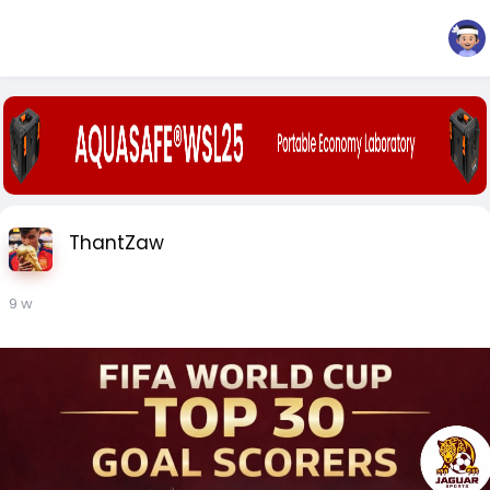
ThantZaw
9 w