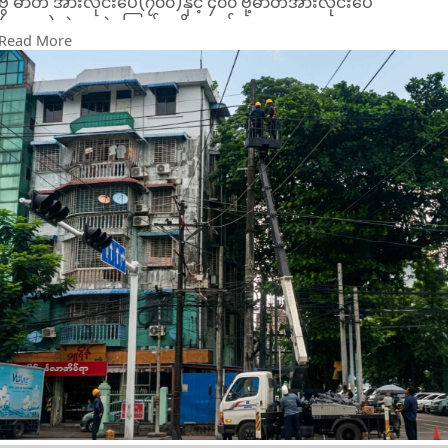
ဗွီ ဓာတ် အားလိုင်းပေ(၇၀၀)နှင့် ၄၀၀ ဗို့ဓာတ်အားလိုင်းပေ
(၁,၀၀၀)ဆွဲပေးခဲ့ကြောင်း သိရသည်။
Read More
ထိုသို့ ပြုလုပ်ပေးခဲ့၍ မှော်ဘီမြို့နယ်၊ နတ်စင်လမ်းနှင့်သရက်တော
လမ်းရှိ မီးသုံးသူများအနေဖြင့် လျှပ်စစ် ဓာတ်အားတည်ငြိမ်ပြီး
ဗို့အားပြည့်ဝစွာသုံးစွဲနိုင်မည်ဖြစ်ကြောင်း သိရသည်။
ထို့အတူ ရန်ကုန်လျှပ်စစ်ဓာတ်အားပေးရေးကော်ပိုရေး
ရှင်း(YESC)က မေ ၂၆ ရက်တွင် အလုံမြို့နယ်၊ ကမ်း နားလမ်းရှိ ၃၃
ကေဗွီ ဟုံဟိုင်း FID နှင့် ၃၃ ကေဗွီ ဟုံဟိုင်း ဟံသာဝတီ၊ ၆ ဒသမ ၆
ကေဗွီ ဟုံဟိုင်း အောင်ဇေယျနှင့် ၆ ဒသမ ၆ ကေဗွီ ဟုံဟိုင်းအေးရှား
ဝေါဓာတ် အားလိုင်းများတစ်လျှောက် ဓာတ်အားလိုင်းများနှင့်မ
လွတ်ကင်းသည့် အန္တရာယ်ရှိသစ်ပင်သစ်ကိုင်းများကိုခုတ်ထွင်
ရှင်းလင်းခဲ့ကြောင်း သိရသည်။
ထို့ပြင် ၃၃/၆ ဒသမ ၆ ကေဗွီ သစ်ချုပ်ဓာတ်အားခွဲရုံမှ မြေအောက်
ကေဘယ်လ်ကြိုးဟောင်းများအားအသစ်လဲလှယ်ခြင်း၊ ဟောင်းနွမ်း
နေသည့် ၃၃ ကေဗွီ Spacer များအား အသစ်လဲလှယ်တပ်ဆင်ခြင်း
တို့ကိုလည်းပြု လုပ်ခဲ့ကြကြောင်း သိရသည်။