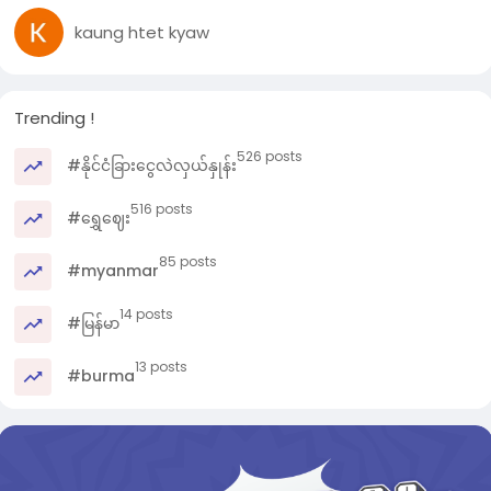
kaung htet kyaw
Trending !
526 posts
#နိုင်ငံခြားငွေလဲလှယ်နှုန်း
516 posts
#ရွှေဈေး
85 posts
#myanmar
14 posts
#မြန်မာ
13 posts
#burma