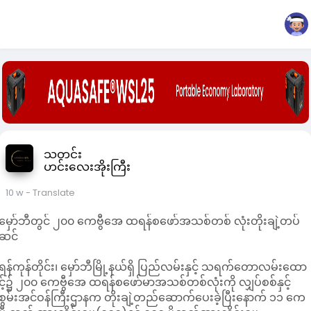
သတင်း
ဟင်းလေးအိုးကြီး
10 w
- Translate
မှော်ဘီတွင် ၂၀၀ ကေဗွီအေ ထရန်စဖော်အသစ်တစ် လုံးတိုးချဲ့တပ်
ဆင်
ရန်ကုန်တိုင်း၊ မှော်ဘီမြို့နယ်ရှိ ပြည်လမ်းနှင့် သရက်တောလမ်းထော
င့်၌ ၂၀၀ ကေဗွီအေ ထရန်စဖော်မာအသစ်တစ်လုံးကို လျှပ်စစ်နှင့်
စွမ်းအင်ဝန်ကြီးဌာနက တိုးချဲ့တည်ဆောက်ပေးခဲ့ပြီးနောက် ၁၁ ကေ