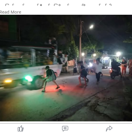
နေပြည်တော် ကောင်စီနယ်မြေရှိ ပျဉ်းမနားမြို့၊ လက်ပန်ခါးလှ
Read More
ကျေးရွာအနီးမှာ မနေ့ည ၈ နာရီဝန်းကျင်က ပံ့သကူကောက်နေတဲ့
အမျိုးသားတယောက်နဲ့ ကိုရင်တပါးကို ဆိုင်ကယ် တစီးက ဝင်ရောက်
တိုက်မိမှု ဖြစ်ပွားခဲ့တယ်လို့ မိုးစေတနာ ပရဟိတအသင်းမှ တာဝန်ရှိ
သူ တယောက်က ပြောပါတယ်။
ဒါအပြင် ပျဉ်းမနားမြို့၊ ပန်းခင်း မီးပွိုင့်အနီးမှာလည်း ပံ့သကူပစ်ပြီး
လမ်းဘေးမှာ ရပ်နေတဲ့ အသက် ၁၁ အရွယ် မိန်းကလေးတယောက်
ကို ကားတစီးက ဝင်ရောက်တိုက်မိမှု ဖြစ်ပွားခဲ့ပြီး ခြေ၊ လက်နဲ့ ဘယ်
ဘက်မျက်လုံး ထိခိုက်ဒဏ်ရာ ပြင်းထန်စွာ ရရှိခဲ့တယ်လို့ သူက ပြော
ပါတယ်။
“ပန်းခင်းမီးပွိုင့် ဖြစ်စဉ်က သူက ပိုက်ဆံထွက်ကြဲပြီး ရပ်ကြည့်နေတဲ့
အချိန်မှာ ကားက ဝင်တိုက်သွားတာ။ ညက ဖြစ်စဉ် ငါးခု၊ ခြောက်ခု
လောက်ရှိတယ်။ ‌အချိန်တွေကတော့ ရှေ့ဆင့်နောက်ဆင့် ဆိုသလိုပဲ
ဖြစ်သွားတာ။ ရန်ကုန် - မန္တလေး လမ်းဟောင်းမှာလည်း ဖြစ်တယ်။
စုစုပေါင်း ထိခိုက်ဒဏ်ရာရတာက ခုနစ်ယောက်လောက် ရှိမယ်” လို့
သူက ပြောပါတယ်။
ဒါအပြင် ရန်ကုန်မြို့၊ လှိုင်သာယာ မြို့နယ်မှာလည်း မနေ့ည ၈ နာရီ