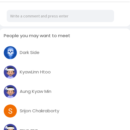
၅၂ မိနစ်ဝန်းကျင်က ပံ့သကူကောက်ရင်း အမျိုးသား နှစ်ယောက်
ရန်ဖြစ်စကားများရာက တယောက် ဦးခေါင်း ထိခိုက်ဒဏ်ရာ ရရှိခဲ့တဲ့
အတွက် လှိုင်သာယာ ပြည်သူဆေးရုံကို အရေးပေါ် ပို့ဆောင်လိုက်ရ
တယ်လို့ ခွန်အားသစ် လူမှုကူညီရေး ပရဟိတအသင်းမှ တာဝန်ရှိသူ
တယောက်က ပြောပါတယ်။
People you may want to meet
ဒါအပြင် ရန်ကုန်မြို့၊ သန်လျင်မြို့နယ်ရှိ ဂျမားကျောင်းနားမှာလည်း
ပံ့သကူကောက်ရင်း လူနှစ်ယောက် ဆိုင်ကယ်နဲ့ တိုက်မိမှု ဖြစ်ပွားခဲ့
Dark Side
သလို သာကေတမြို့နယ်မှာလည်း ကားတိုက်မှုကြောင့် ထိခိုက်
ဒဏ်ရာရသူ တယောက် ရှိခဲ့တယ်လို့ မြို့ခံတွေဆီက သိရပါတယ်။
KyawLinn Htoo
“အပျော်ကနေ အပျက်ဖြစ်ရတယ်။ သန်လျင်မှာ ဖြစ်တာကတော့ အဲဒီ
နှစ်ယောက်က အခုထိ သေလား၊ ရှင်လားတော့ မသိသေးဘူး။ ပံ့သကူ
ဆိုတာ အရင် ရေရိုး အစဉ်အလာက လူခြေတိတ်ချိန် ဘယ်သူမှ မသိ
Aung Kyaw Min
အောင် ပံ့သကူပစ်ကြတာ။ အခုကတော့ ကားတွေနောက် အော်ဟစ်
လိုက်တောင်းနေတာ ဖြစ်သွားပြီ။ တချို့ဆို လာနေတဲ့ ကားရှေ့ကနေ
ပိတ်ရပ်ပြီး တောင်းကြတာတွေလည်း တွေ့နေရတယ်။ တကယ့်ကို
Srijon Chakraborty
အန္တရာယ်လည်း အရမ်းများတဲ့ အခြေအနေပါ” လို့ သန်လျင်မြို့နယ်
မှာ နေထိုင်သူက ပြောပါတယ်။