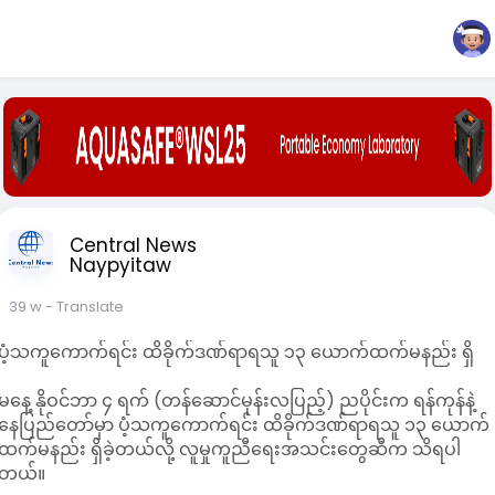
Central News
Naypyitaw
39 w
- Translate
ပံ့သကူကောက်ရင်း ထိခိုက်ဒဏ်ရာရသူ ၁၃ ယောက်ထက်မနည်း ရှိ
မနေ့ နိုဝင်ဘာ ၄ ရက် (တန်ဆောင်မုန်းလပြည့်) ညပိုင်းက ရန်ကုန်နဲ့
နေပြည်တော်မှာ ပံ့သကူကောက်ရင်း ထိခိုက်ဒဏ်ရာရသူ ၁၃ ယောက်
ထက်မနည်း ရှိခဲ့တယ်လို့ လူမှုကူညီရေးအသင်းတွေဆီက သိရပါ
တယ်။