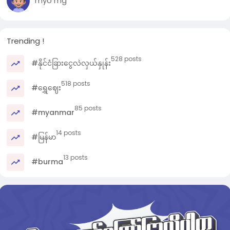
myo mg
ဒါအပြင် အင်းစိန်၊ ဖော့ကန်နဲ့ ကြို့ကုန်းဘက်မှာလည်း ပံ့သကူ
ကောက်ရင်း ခြေထောက် ထိခိုက်ဒဏ်ရာ ရရှိသူ နှစ်ယောက် ရှိခဲ့တယ်
လို့ တွဲလက် လူမှုကူညီရေးအသင်း တာဝန်သူက ပြောပါတယ်။
Trending !
ပံ့သကူပစ်တဲ့ အလေ့အထဟာ တန်ဆောင်တိုင်ပွဲတော်ကာလ ရိုးရာ
528 posts
အစဉ်အလာတခု ဖြစ်ပေမယ့် ကိုဗစ်ကာလအတွင်းကစလို့ လူစည်
#နိုင်ငံခြားငွေလဲလှယ်နှုန်း
ကားရာ လမ်းမတွေပေါ် မောင်းနှင်လာတဲ့ ကားတွေပေါ်ကနေ ပံ့သကူ
ခေါင်းစဉ်နဲ့ ပိုက်ဆံတွေ ကြဲချတဲ့ အလေ့အထ စတင်ပေါ်ပေါက်လာရာ
518 posts
#ရွှေဈေး
က ယာဉ်မတော်တဆမှုတွေလည်း နှစ်စဉ် ဖြစ်ပေါ်နေတာပါ။
85 posts
#myanmar
ဒီလို မတော်တဆမှုတွေ ဖြစ်ပွားနေတာနဲ့ ပတ်သက်လို့ တွဲလက် လူမှု
ကူညီရေးအသင်း တာဝန်သူက “ပံ့သကူ ကောက်တာလည်း ကောက်
14 posts
#မြန်မာ
ပါ။ ဒါပေမယ့် လမ်းတွေပေါ်တော့ အရမ်း မတက်ကြပါနဲ့လို့ ပြောချင်
တယ်။ တချို့လမ်းတွေဆို ကားက တလမ်းသွားစာပဲ ရှိတာကိုး။ ဒါ
13 posts
#burma
ကြောင့် လူတွေ အပြင်ထွက်မယ် ဆိုရင်လည်း ကားလမ်းဘေးမှာပဲ န
ကြဖို့ ပြောချင်တယ်” လို့ ဆိုပါတယ်။
ဒါအပြင် ဒီကနေ့ နိုဝင်ဘာ ၅ ရက်၊ ညပိုင်းမှာလည်း ပံ့သကူအပြင်
သူခိုးကြီးည (ကျီးမနိုးပွဲ) ပါ ရှိနေတဲ့အတွက် ပြည်သူတွေအနေနဲ့
အပျော်ကနေ အပျက်မဖြစ်အောင် ဂရုပြုကြစေလိုတယ်လို့ ဝန်းရံမှူး