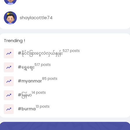
shaylacottle74
Trending !
527 posts
#နိုင်ငံခြားငွေလဲလှယ်နှုန်း
517 posts
#ရွှေဈေး
85 posts
#myanmar
14 posts
#မြန်မာ
13 posts
#burma