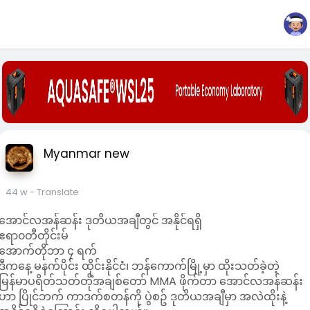
Myanmar new
44 w
- Translate
အောင်လအန်ဆန်း ဒုတိယအချီတွင် အနိုင်ရရှိ
ဧရာ၀တီတိုင်းမ်
အောက်တိုဘာ ၄ ရက်
ဒီကနေ့ မနက်ပိုင်း ထိုင်းနိုင်ငံ၊ ဘန်ကောက်မြို့မှာ ထိုးသတ်ခဲ့တဲ့
မြန်မာပရိတ်သတ်တိုံအချစ်တော် MMA ဖိုက်တာ အောင်လအန်ဆန်း
ဟာ ပြိုင်ဘက် ကာဒက်စတန်ကို ပွဲစဥ် ဒုတိယအချီမှာ အလဲထိုးနဲ့