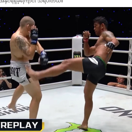
အနိုင်ရရှိခဲ့ကြောင်း သိရပါတယ်။