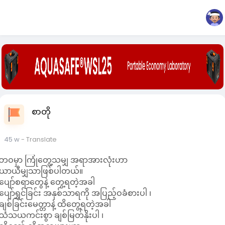
စာတို
45 w
- Translate
ဘဝမှာ ကြုံတွေ့သမျှ အရာအားလုံးဟာ
ယာယီမျှသာဖြစ်ပါတယ်။
ပျော်စရာတွေနဲ့ တွေ့ရတဲ့အခါ
ပျော်ရွှင်ခြင်း အနှစ်သာရကို အပြည့်ဝခံစားပါ ၊
ချစ်ခြင်းမေတ္တာနဲ့ ထိတွေ့ရတဲ့အခါ
သံသယကင်းစွာ ချစ်မြတ်နိုးပါ ၊