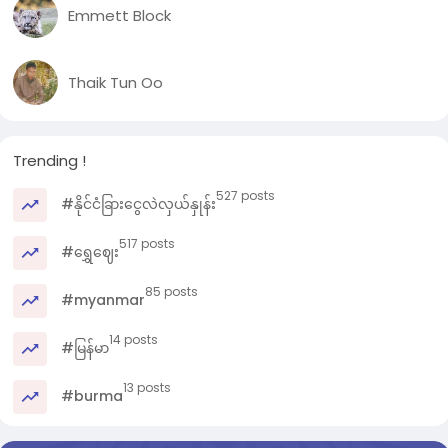
Emmett Block
Thaik Tun Oo
Trending !
527 posts
#နိုင်ငံခြားငွေလဲလှယ်နှုန်း
517 posts
#ရွှေဈေး
85 posts
#myanmar
14 posts
#မြန်မာ
13 posts
#burma