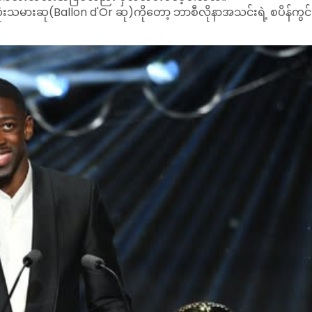
သမားဆု(Ballon d'Or ဆု)ကိုတော့ ဘာစီလိုနာအသင်းရဲ့ စပိန်ကွင်
့ ပီအက်စ်ဂျီနဲ့အတူ ဖလား(၃)လုံး ဆွတ်ခူးပေးနိုင်ခဲ့တဲ့ နည်းပြ 
က်စ်ဂျီနဲ့အတူ ဖလား(၃)လုံး ဆွတ်ခူးနိုင်ခဲ့တဲ့ ဂိုးသမား ဒွန်နာရ
ာ့ စပို့တင်းလစ္စဘွန်းနဲ့အတူ ဥရောပရွှေဖိနပ်ဆု ဆွတ်ခူးနိုင်ခဲ့တဲ့
။
ချန်ပီယံလိဂ်ချန်ပီယံ အာဆင်နယ်အမျိုးသမီးအသင်းက ဆွတ်ခူးသွာ
တစ်ရာသီအတွင်း ဖလား(၃)လုံးရ ပီအက်စ်ဂျီအသင်းက ဆွတ်ခူးသွာ