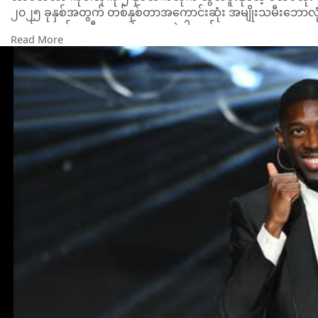
၂၀၂၅ ခုနှစ်အတွက် တစ်နှစ်တာအကောင်းဆုံး အမျိုးသမီးဘောလုံး
လယ်လူ ဘွန်မာတီက ဆွတ်ခူးသွားခဲ့ပါတယ်။
Read More
တစ်နှစ်တာအကောင်းဆုံး နည်းပြဆု (Johan Cruyff Trophy)ကိုတော
ဝစ်အန်းနရစ်က ဆွတ်ခူးသွားခဲ့ပါတယ်။
တစ်နှစ်တာအကောင်းဆုံး ဂိုးသမားဆု (Yachine Trophy)ကိုတော့ ပီအ
(လက်ရှိ မန်စီးတီးတွင် ကစားနေ)က ဆွတ်ခူးသွားခဲ့ပါတယ်။
တစ်နှစ်တာအကောင်းဆုံး တိုက်စစ်မှူးဆု (Gerd Muler Trophy)ကိုတေ
ခရက်စ်( လက်ရှိ အာဆင်နယ်တွင် ကစားနေ)က ဆွတ်ခူးခဲ့ပါတယ်
တစ်နှစ်တာအကောင်းဆုံး အမျိုးသမီးဘောလုံးအသင်းဆုကိုတော့ 
တယ်။
တစ်နှစ်တာအကောင်းဆုံး အမျိုးသားဘောလုံးအသင်းဆုကိုတော့ 
တယ်။