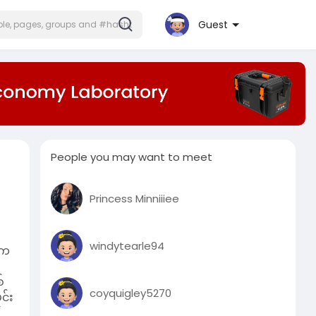
Guest
People you may want to meet
Princess Minniiiee
windytearle94
ီက
်
coyquigley5270
င်း