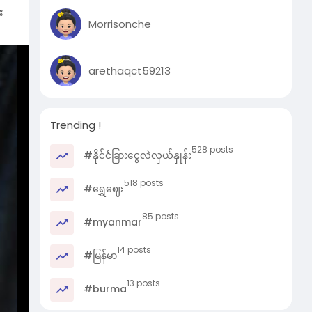
း
Morrisonche
လူး
arethaqct59213
မ်မာ
 ယို
Trending !
းပါ
528 posts
#နိုင်ငံခြားငွေလဲလှယ်နှုန်း
းပါ
518 posts
#ရွှေဈေး
85 posts
#myanmar
14 posts
#မြန်မာ
13 posts
#burma