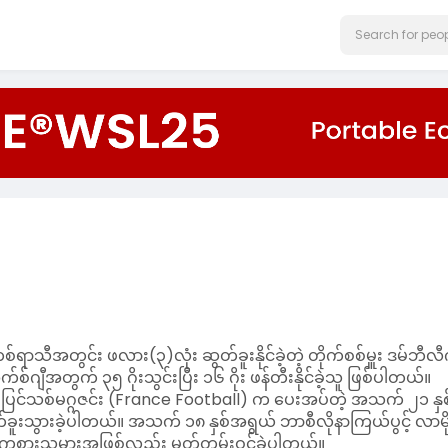
ရာသီအတွင်း ဖလား(၃)လုံး ဆွတ်ခူးနိုင်ခဲ့တဲ့ တိုက်စစ်မှူး ဒမ်ဘီလ
က်စ်ဂျီအတွက် ၃၅ ဂိုးသွင်းပြီး ၁၆ ဂိုး ဖန်တီးနိုင်ခဲ့သူ ဖြစ်ပါတယ်။
 ပြင်သစ်မဂ္ဂဇင်း (France Football) က ပေးအပ်တဲ့ အသက် ၂၁ နှစ
သွားခဲ့ပါတယ်။ အသက် ၁၈ နှစ်အရွယ် ဘာစီလိုနာကြယ်ပွင့် လာမို
ုံး ကစားသမားအဖြစ်လည်း မှတ်တမ်းဝင်ခဲ့ပါတယ်။