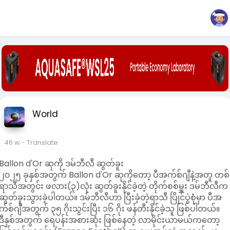
World
46 w
- Translate
Ballon d'Or ဆုကို ဒမ်ဘီလီ ဆွတ်ခူး
၂၀၂၅ ခုနှစ်အတွက် Ballon d'Or ဆုကိုတော့ ပီအက်စ်ဂျီနဲ့အတူ တစ်
ရာသီအတွင်း ဖလား(၃)လုံး ဆွတ်ခူးနိုင်ခဲ့တဲ့ တိုက်စစ်မှူး ဒမ်ဘီလီက
ဆွတ်ခူးသွားခဲ့ပါတယ်။ ဒမ်ဘီလီဟာ ပြီးခဲ့တဲ့ရာသီ ပြိုင်ပွဲစုံမှာ ပီအ
က်စ်ဂျီအတွက် ၃၅ ဂိုးသွင်းပြီး ၁၆ ဂိုး ဖန်တီးနိုင်ခဲ့သူ ဖြစ်ပါတယ်။
ဒီနှစ်အတွက် ရေပန်းအစားဆုံး ဖြစ်နေတဲ့ လာမိုင်းယာမယ်ကတော့