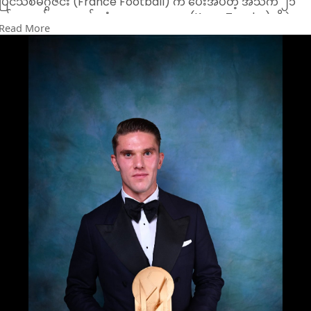
ပြင်သစ်မဂ္ဂဇင်း (France Football) က ပေးအပ်တဲ့ အသက် ၂၁
နှစ်အောက် အကောင်းဆုံးကစားသမားဆု (Kopa Trophy)ကိုပဲ
Read More
ဆွတ်ခူးသွားခဲ့ပါတယ်။ အသက် ၁၈ နှစ်အရွယ် ဘာစီလိုနာကြယ်ပွင့်
လာမိုင်းယာမယ်ဟာ ကိုပါဆုကို ၂ နှစ်ဆက်တိုက် ဆွတ်ခူးနိုင်တဲ့
ပထမဆုံး ကစားသမားအဖြစ်လည်း မှတ်တမ်းဝင်ခဲ့ပါတယ်။
၂၀၂၅ ခုနှစ်အတွက် တစ်နှစ်တာအကောင်းဆုံး အမျိုးသမီးဘောလုံး
သမားဆု(Ballon d'Or ဆု)ကိုတော့ ဘာစီလိုနာအသင်းရဲ့ စပိန်ကွင်း
လယ်လူ ဘွန်မာတီက ဆွတ်ခူးသွားခဲ့ပါတယ်။
တစ်နှစ်တာအကောင်းဆုံး နည်းပြဆု (Johan Cruyff Trophy)ကို
တော့ ပီအက်စ်ဂျီနဲ့အတူ ဖလား(၃)လုံး ဆွတ်ခူးပေးနိုင်ခဲ့တဲ့ နည်းပြ
လူးဝစ်အန်းနရစ်က ဆွတ်ခူးသွားခဲ့ပါတယ်။
တစ်နှစ်တာအကောင်းဆုံး ဂိုးသမားဆု (Yachine Trophy)ကိုတော့
ပီအက်စ်ဂျီနဲ့အတူ ဖလား(၃)လုံး ဆွတ်ခူးနိုင်ခဲ့တဲ့ ဂိုးသမား ဒွန်နာရမ်
မာ (လက်ရှိ မန်စီးတီးတွင် ကစားနေ)က ဆွတ်ခူးသွားခဲ့ပါတယ်။
တစ်နှစ်တာအကောင်းဆုံး တိုက်စစ်မှူးဆု (Gerd Muler Trophy)ကိ
တော့ စပို့တင်းလစ္စဘွန်းနဲ့အတူ ဥရောပရွှေဖိနပ်ဆု ဆွတ်ခူးနိုင်ခဲ့တဲ့
ယိုခရက်စ်( လက်ရှိ အာဆင်နယ်တွင် ကစားနေ)က ဆွတ်ခူးခဲ့ပါ
တယ်။
တစ်နှစ်တာအကောင်းဆုံး အမျိုးသမီးဘောလုံးအသင်းဆုကိုတော့
ချန်ပီယံလိဂ်ချန်ပီယံ အာဆင်နယ်အမျိုးသမီးအသင်းက ဆွတ်ခူး
သွားပါတယ်။