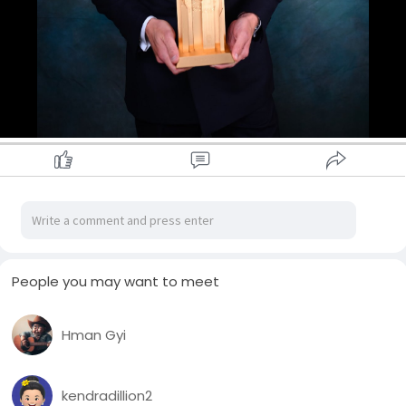
တစ်နှစ်တာအကောင်းဆုံး အမျိုးသားဘောလုံးအသင်းဆုကိုတော့
တစ်ရာသီအတွင်း ဖလား(၃)လုံးရ ပီအက်စ်ဂျီအသင်းက ဆွတ်ခူး
သွားပါတယ်။
People you may want to meet
Hman Gyi
kendradillion2