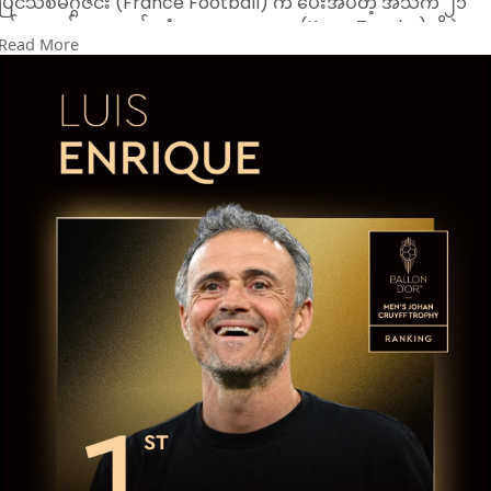
ပြင်သစ်မဂ္ဂဇင်း (France Football) က ပေးအပ်တဲ့ အသက် ၂၁
နှစ်အောက် အကောင်းဆုံးကစားသမားဆု (Kopa Trophy)ကိုပဲ
Read More
ဆွတ်ခူးသွားခဲ့ပါတယ်။ အသက် ၁၈ နှစ်အရွယ် ဘာစီလိုနာကြယ်ပွင့်
လာမိုင်းယာမယ်ဟာ ကိုပါဆုကို ၂ နှစ်ဆက်တိုက် ဆွတ်ခူးနိုင်တဲ့
ပထမဆုံး ကစားသမားအဖြစ်လည်း မှတ်တမ်းဝင်ခဲ့ပါတယ်။
၂၀၂၅ ခုနှစ်အတွက် တစ်နှစ်တာအကောင်းဆုံး အမျိုးသမီးဘောလုံး
သမားဆု(Ballon d'Or ဆု)ကိုတော့ ဘာစီလိုနာအသင်းရဲ့ စပိန်ကွင်း
လယ်လူ ဘွန်မာတီက ဆွတ်ခူးသွားခဲ့ပါတယ်။
တစ်နှစ်တာအကောင်းဆုံး နည်းပြဆု (Johan Cruyff Trophy)ကို
တော့ ပီအက်စ်ဂျီနဲ့အတူ ဖလား(၃)လုံး ဆွတ်ခူးပေးနိုင်ခဲ့တဲ့ နည်းပြ
လူးဝစ်အန်းနရစ်က ဆွတ်ခူးသွားခဲ့ပါတယ်။
တစ်နှစ်တာအကောင်းဆုံး ဂိုးသမားဆု (Yachine Trophy)ကိုတော့
ပီအက်စ်ဂျီနဲ့အတူ ဖလား(၃)လုံး ဆွတ်ခူးနိုင်ခဲ့တဲ့ ဂိုးသမား ဒွန်နာရမ်
မာ (လက်ရှိ မန်စီးတီးတွင် ကစားနေ)က ဆွတ်ခူးသွားခဲ့ပါတယ်။
တစ်နှစ်တာအကောင်းဆုံး တိုက်စစ်မှူးဆု (Gerd Muler Trophy)ကိ
တော့ စပို့တင်းလစ္စဘွန်းနဲ့အတူ ဥရောပရွှေဖိနပ်ဆု ဆွတ်ခူးနိုင်ခဲ့တဲ့
ယိုခရက်စ်( လက်ရှိ အာဆင်နယ်တွင် ကစားနေ)က ဆွတ်ခူးခဲ့ပါ
တယ်။
တစ်နှစ်တာအကောင်းဆုံး အမျိုးသမီးဘောလုံးအသင်းဆုကိုတော့
ချန်ပီယံလိဂ်ချန်ပီယံ အာဆင်နယ်အမျိုးသမီးအသင်းက ဆွတ်ခူး
သွားပါတယ်။