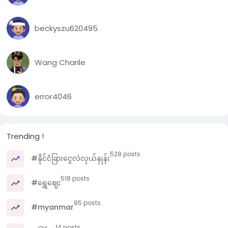
beckyszu620495
Wang Charile
error4046
Trending !
528 posts
#နိုင်ငံခြားငွေလဲလှယ်နှုန်း
518 posts
#ရွှေဈေး
85 posts
#myanmar
14 posts