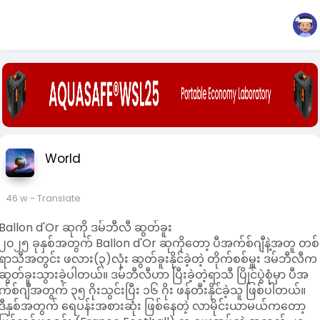
World
46 w
- Translate
Ballon d'Or ဆုကို ဒမ်ဘီလီ ဆွတ်ခူး
၂၀၂၅ ခုနှစ်အတွက် Ballon d'Or ဆုကိုတော့ ပီအက်စ်ဂျီနဲ့အတူ တစ်
ရာသီအတွင်း ဖလား(၃)လုံး ဆွတ်ခူးနိုင်ခဲ့တဲ့ တိုက်စစ်မှူး ဒမ်ဘီလီက
ဆွတ်ခူးသွားခဲ့ပါတယ်။ ဒမ်ဘီလီဟာ ပြီးခဲ့တဲ့ရာသီ ပြိုင်ပွဲစုံမှာ ပီအ
က်စ်ဂျီအတွက် ၃၅ ဂိုးသွင်းပြီး ၁၆ ဂိုး ဖန်တီးနိုင်ခဲ့သူ ဖြစ်ပါတယ်။
ဒီနှစ်အတွက် ရေပန်းအစားဆုံး ဖြစ်နေတဲ့ လာမိုင်းယာမယ်ကတော့