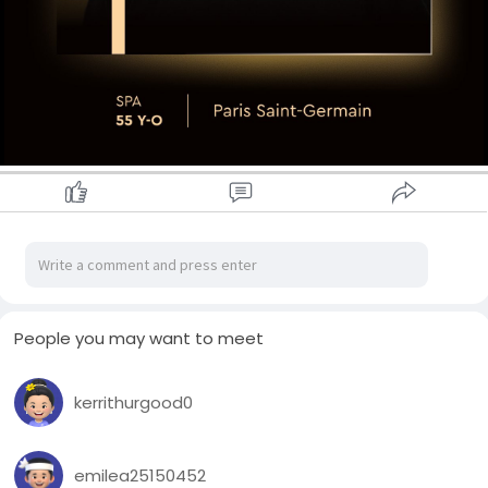
တစ်နှစ်တာအကောင်းဆုံး အမျိုးသားဘောလုံးအသင်းဆုကိုတော့
တစ်ရာသီအတွင်း ဖလား(၃)လုံးရ ပီအက်စ်ဂျီအသင်းက ဆွတ်ခူး
သွားပါတယ်။
People you may want to meet
kerrithurgood0
emilea25150452