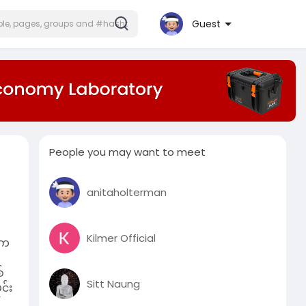
Guest
People you may want to meet
anitaholterman
Kilmer Official
ီက
်
Sitt Naung
င်း