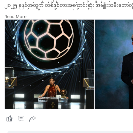
၂၀၂၅ ခုနှစ်အတွက် တစ်နှစ်တာအကောင်းဆုံး အမျိုးသမီးဘောလုံး
လယ်လူ ဘွန်မာတီက ဆွတ်ခူးသွားခဲ့ပါတယ်။
Read More
တစ်နှစ်တာအကောင်းဆုံး နည်းပြဆု (Johan Cruyff Trophy)ကိုတော
ဝစ်အန်းနရစ်က ဆွတ်ခူးသွားခဲ့ပါတယ်။
တစ်နှစ်တာအကောင်းဆုံး ဂိုးသမားဆု (Yachine Trophy)ကိုတော့ ပီအ
(လက်ရှိ မန်စီးတီးတွင် ကစားနေ)က ဆွတ်ခူးသွားခဲ့ပါတယ်။
တစ်နှစ်တာအကောင်းဆုံး တိုက်စစ်မှူးဆု (Gerd Muler Trophy)ကိုတေ
ခရက်စ်( လက်ရှိ အာဆင်နယ်တွင် ကစားနေ)က ဆွတ်ခူးခဲ့ပါတယ်
တစ်နှစ်တာအကောင်းဆုံး အမျိုးသမီးဘောလုံးအသင်းဆုကိုတော့ 
တယ်။
တစ်နှစ်တာအကောင်းဆုံး အမျိုးသားဘောလုံးအသင်းဆုကိုတော့ 
တယ်။