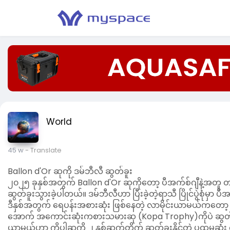
World
45 w
- Translate
Ballon d'Or ဆုကို ဒမ်ဘီလီ ဆွတ်ခူး
၂၀၂၅ ခုနှစ်အတွက် Ballon d'Or ဆုကိုတော့ ပီအက်စ်ဂျီနဲ့အတူ တစ်
ဆွတ်ခူးသွားခဲ့ပါတယ်။ ဒမ်ဘီလီဟာ ပြီးခဲ့တဲ့ရာသီ ပြိုင်ပွဲစုံမှာ ပီအ
ဒီနှစ်အတွက် ရေပန်းအစားဆုံး ဖြစ်နေတဲ့ လာမိုင်းယာမယ်ကတော့
အောက် အကောင်းဆုံးကစားသမားဆု (Kopa Trophy)ကိုပဲ ဆွတ်ခူး
ယာမယ်ဟာ ကိုပါဆုကို ၂ နှစ်ဆက်တိုက် ဆွတ်ခူးနိုင်တဲ့ ပထမဆ