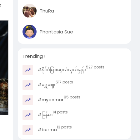
း
ThuRa
လူး
Phantasia Sue
မ်မာ
 ယို
Trending !
းပါ
527 posts
#နိုင်ငံခြားငွေလဲလှယ်နှုန်း
းပါ
517 posts
#ရွှေဈေး
85 posts
#myanmar
14 posts
#မြန်မာ
13 posts
#burma