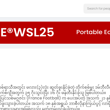
ရာသီအတွင်း ဖလား(၃)လုံး ဆွတ်ခူးနိုင်ခဲ့တဲ့ တိုက်စစ်မှူး ဒမ်ဘီလ
က်စ်ဂျီအတွက် ၃၅ ဂိုးသွင်းပြီး ၁၆ ဂိုး ဖန်တီးနိုင်ခဲ့သူ ဖြစ်ပါတယ်။
 ပြင်သစ်မဂ္ဂဇင်း (France Football) က ပေးအပ်တဲ့ အသက် ၂၁ နှစ
သွားခဲ့ပါတယ်။ အသက် ၁၈ နှစ်အရွယ် ဘာစီလိုနာကြယ်ပွင့် လာမို
ုံး ကစားသမားအဖြစ်လည်း မှတ်တမ်းဝင်ခဲ့ပါတယ်။