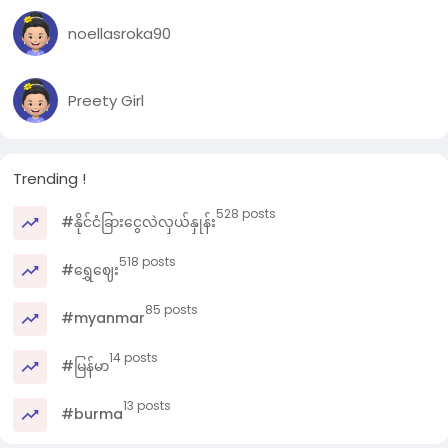
noellasroka90
Preety Girl
Trending !
528 posts
#နိုင်ငံခြားငွေလဲလှယ်နှုန်း
518 posts
#ရွှေဈေး
85 posts
#myanmar
14 posts
#မြန်မာ
13 posts
#burma