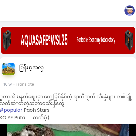
မြန်မာ့အလှ
46 w
- Translate
ပူတာအို မနက်ဈေးမှာ တွေ့မြင်နိုင်တဲ့ ရာသီထွက် သီးနှံများ တစ်ချို့
လတ်ဆ*တ်တဲ့သဘာဝသီးနှံတွေ
#popular
Paoh Stars
KO YE Puta
ဓာတ်ပုံ)