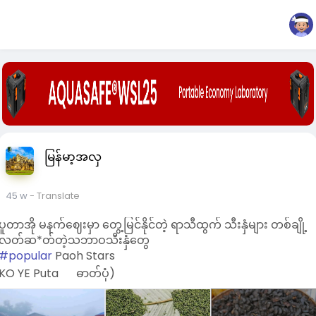
မြန်မာ့အလှ
45 w
- Translate
ပူတာအို မနက်ဈေးမှာ တွေ့မြင်နိုင်တဲ့ ရာသီထွက် သီးနှံများ တစ်ချို့
လတ်ဆ*တ်တဲ့သဘာဝသီးနှံတွေ
#popular
Paoh Stars
KO YE Puta
ဓာတ်ပုံ)