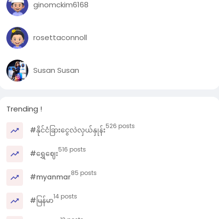
ginomckim6168
rosettaconnoll
Susan Susan
Trending !
526 posts
#နိုင်ငံခြားငွေလဲလှယ်နှုန်း
516 posts
#ရွှေဈေး
85 posts
#myanmar
14 posts
#မြန်မာ