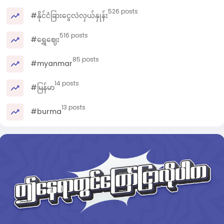
526 posts
#နိုင်ငံခြားငွေလဲလှယ်နှုန်း
516 posts
#ရွှေဈေး
85 posts
#myanmar
14 posts
#မြန်မာ
13 posts
#burma