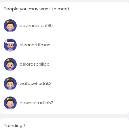
People you may want to meet
bevharbison180
eleanortillman
delorasphilipp
wallacehudak3
dawnspradlin52
Trending !