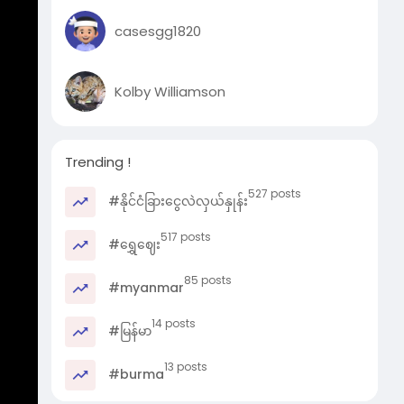
casesgg1820
Kolby Williamson
Trending !
527 posts
#နိုင်ငံခြားငွေလဲလှယ်နှုန်း
517 posts
#ရွှေဈေး
85 posts
#myanmar
14 posts
#မြန်မာ
13 posts
#burma