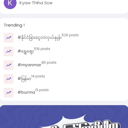
Kyaw Thiha Soe
Trending !
526 posts
#နိုင်ငံခြားငွေလဲလှယ်နှုန်း
516 posts
#ရွှေဈေး
85 posts
#myanmar
14 posts
#မြန်မာ
13 posts
#burma