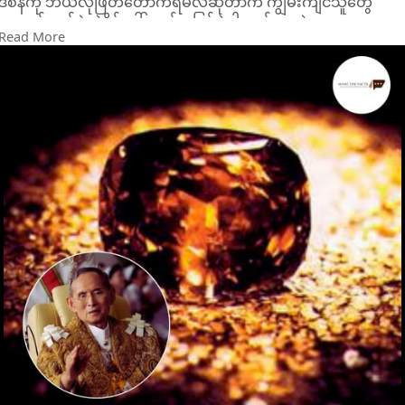
ဒီစိန်ကို ဘယ်လိုဖြတ်တောက်ရမလဲဆိုတာက ကျွမ်းကျင်သူတွေ
အတွက် ခက်ခဲတဲ့စိန်ခေါ်မှုတစ်ခု ဖြစ်ခဲ့ပါတယ် အထဲမှာ
Read More
အက်ကြောင်းတွေနဲ့ အကြမ်းထည်အများအပြားပါဝင်တာကြောင့် ပုံ
မှန်နည်းလမ်းတွေနဲ့ ဖြတ်တောက်ဖို့ မဖြစ်နိုင်ပါဘူး ဒါကြောင့် နာမည်
ကျော် စိန်ဖြတ်တောက်သူ ဂါဘရီရယ်လ်လီအော့ဗ် (Gabriel Lief)
ဦးဆောင်တဲ့ အဖွဲ့က ပထမဆုံးအကြိမ်အဖြစ် တုန်ခါမှုနဲ့ပတ်သက်တဲ့
နည်းပညာ (vibration technology) ကို သုံးပြီး လေဆာဖြင့် ဖြတ်
တောက်ခဲ့ပါတယ်
ခက်ခဲတဲ့လုပ်ငန်းစဉ်တွေကို ပြီးဆုံးပြီးနောက် စိန်ဟာ ၅၄၅.၆၇ ကာ
ရက်အထိ လျော့ကျသွားပေမဲ့ ကမ္ဘာ့အကြီးဆုံးဖြတ်တောက်ပြီး သွေး
ထားတဲ့စိန်ဖြစ်လာခဲ့ပါတယ် အဲဒီနောက်မှာမှ ထိုင်းနိုင်ငံရဲ့ဘုရင်
နန်းတက်ခြင်းနှစ် ၅၀ ပြည့် (ရွှေရတု) အထိမ်းအမှတ်အဖြစ်
"Golden Jubilee" လို့ အမည်ပေးခဲ့တာပါ
၁၉၉၇ ခုနှစ်မှာ ထိုင်းဘုရင် ဘူမိဘောလ် အဒူလျာဒတ် (Bhumibol
Adulyadej) ရဲ့ နန်းတက်ခြင်း ရွှေရတုနှစ်ပတ်လည်အခမ်းအနားမှာ
ဒီစိန်ကို ဘုရင်မင်းမြတ်ဆီကို ဆက်သခဲ့ပါတယ် ဒီစိန်ရဲ့ ရွှေညိုရောင်
အဆင်းက ထိုင်းနိုင်ငံရဲ့ မြေ ၊ ဂုဏ်သိက္ခာနဲ့ ဘုရင်မင်းမြတ်ရဲ့ စွမ်းအင
ကို ကိုယ်စားပြုတယ်လို့လည်းယူဆကြပါတယ်
ဒီစိန်ဟာ အစပိုင်းမှာ အမေရိကန်ဒေါ်လာ ၄ သန်း ကနေ ၁၂ သန်းကြာ
တန်ဖိုးရှိမယ်လို့ ခန့်မှန်းခဲ့ကြပါတယ် လက်ရှိမှာတော့ ဒီစိန်ကို ထိုင်း
နိုင်ငံရဲ့ တော်ဝင်ရတနာပြတိုက် (Royal Thai Golden Jubilee