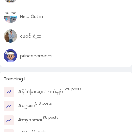
Nina Östlin
နေဝင်းရဲ့ည
princecarneval
Trending !
528 posts
#နိုင်ငံခြားငွေလဲလှယ်နှုန်း
518 posts
#ရွှေဈေး
85 posts
#myanmar
14 posts