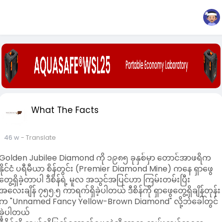
What The Facts
46 w
- Translate
Golden Jubilee Diamond ကို ၁၉၈၅ ခုနှစ်မှာ တောင်အာဖရိက
နိုင်ငံ ပရီမီယာ စိန်တွင်း (Premier Diamond Mine) ကနေ ရှာဖွေ
တွေ့ရှိခဲ့တာပါ ဒီစိန်ရဲ့ မူလ အသွင်အပြင်ဟာ ကြမ်းတမ်းပြီး
အလေးချိန် ၇၅၅.၅ ကာရက်ရှိခဲ့ပါတယ် ဒီစိန်ကို ရှာဖွေတွေ့ရှိချိန်တုန်း
က "Unnamed Fancy Yellow-Brown Diamond" လို့ဘဲခေါ်တွင်
ခဲ့ပါတယ်