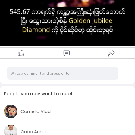
Museum) မှာ ပြသထားပါတယ်
#knowledge
#ဗဟုသုတ
#facts
#whatthefacts
People you may want to meet
Camelia Vlad
Zinbo Aung