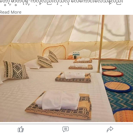
တော့ ဓာတ်ပုံရို*က်လို့လည်းလှသလို လေကောင်းလေသန့်လည်း
ရှူရှိုက်လို့ကောင်းတဲ့နေရာလေး�
Read More
trekking , လှေစီး, ငါးမျှား, ATV ,မြှားပ*စ်ဆော့ကစာ!း,ရေကန်
ပတ်လည်မှာလမ်းလျှောက်ထွက်လို့ရမယ်,go cart စီး စတဲ့
activities တွေလုပ်လို့ရပါတယ်💓
⛺Tent တစ်ခုချင်းစီမှာကိုယ်ပိုင်ဆောင်၊ခေါင်းအုံး၊မွေ့ယာ၊Air
Cooler၊ရေချိုးခန်း, ဘိုထိုင်အိမ်သာ၊ဖုန်းအားသွင်းဖို့လျှပ်စစ်မီးစသ
ည့်ဖြင့်ပါဝင်တယ်
Dimnerအတွက် Campထဲစာ:သောက်ဆိုင်မှာ မှာယူစာ!းသုံးနိုင်
သလိုမိမိဘာသာစီစဥ်လာလည်းရတယ်ပါတယ်
🚗ဘယ်လိုသွားလို့ရလဲ??
တည်နေရာက မှော်ဘီထဲက ပန်းတစ်ပွင့်တောင်ခြေမှာဆိုတော့
ကိုယ်ပိုင်ကားနဲ့သွားမယ်ဆို မှော်ဘီလေထီး(၁၆)မှတ်တိုင်အကျော်
ညာဘက်ခြမ်းမှာ ပန်းတစ်ပွင့်တောင်သို့ဆိုတဲ့ဆိုင်းဘုတ်ရှိပါတယ် အဲ
ကနေ အတွင်းထဲထိဝင်ခဲ့ပါ ဝါးနက်ချောင်းရွာကို ဖြတ်ပြီးပန်းတစ်ပွင့်
တောင်မုခ်ဦးကိုရောက်ပါမယ် အဲ့မုခ်ဦးကိုမဝင်ဘဲ ညာဘက်မှာ
Hmawbi Camping ဆိုတဲ့ဆိုင်းဘုတ်ရှိတဲ့လမ်းအတွင်းဘက်ကိုဝင်ခဲ
ပါ အဲဆိုရင်Hmawbi Camping ရောက်ပါပြီနော်🤗
🚗လိုင်းကားနဲ့ဆို မှော်ဘီ လေထီး(၁၆) မှတ်တိုင်ရောက်တဲ့ YBS 41,
91, 105, 106 စီးပြီး ဆိုင်ကယ်ကယ်ရီငှားပြီးသွားလို့ရပါတယ်
အောက်ဆုံးပုံမှာ YBSနဲ့သွားလို့ရမယ့်