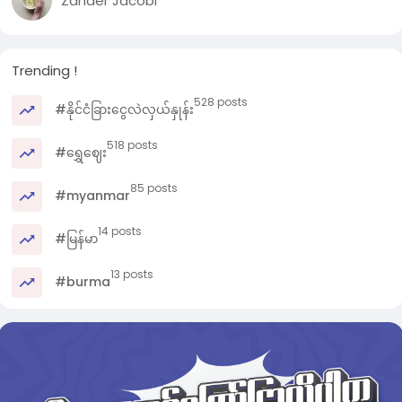
Zander Jacobi
Trending !
528 posts
#နိုင်ငံခြားငွေလဲလှယ်နှုန်း
518 posts
#ရွှေဈေး
85 posts
#myanmar
14 posts
#မြန်မာ
13 posts
#burma