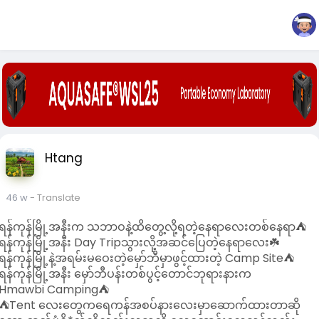
Htang
46 w
- Translate
ရန်ကုန်မြို့အနီးက သဘာဝနဲ့ထိတွေ့လို့ရတဲ့နေရာလေးတစ်နေရာ⛺
ရန်ကုန်မြို့အနီး Day Tripသွားလို့အဆင်ပြေတဲ့နေရာလေး☘️
ရန်ကုန်မြို့နဲ့အရမ်းမဝေးတဲ့မှော်ဘီမှာဖွင့်ထားတဲ့ Camp Site⛺
ရန်ကုန်မြို့အနီး မှော်ဘီပန်းတစ်ပွင့်တောင်ဘုရားနားက
Hmawbi Camping⛺
⛺Tent လေးတွေကရေကန်အစပ်နားလေးမှာဆောက်ထားတာဆို