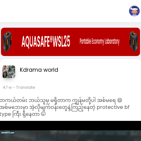
Kdrama world
47 w
- Translate
တကယ်တမ်း ဘယ်သူမှ မရှိတာက ကျွန်မတို့ပါ အစ်မရေ 😄
အစ်မဘေးမှာ အဲ့လိုမျက်ဝန်းတွေနဲ့ကြည့်နေတဲ့ protective bf
type ကြီး ရှိနေတာ 🤭