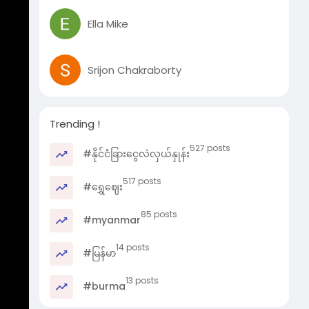
Ella Mike
Srijon Chakraborty
Trending !
527 posts
#နိုင်ငံခြားငွေလဲလှယ်နှုန်း
517 posts
#ရွှေဈေး
85 posts
#myanmar
14 posts
#မြန်မာ
13 posts
#burma