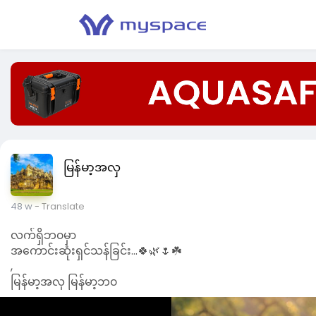
မြန်မာ့အလှ
48 w
- Translate
လက်ရှိဘ၀မှာ
အကောင်းဆုံးရှင်သန်ခြင်း...🍀🌿🌷☘️
,
မြန်မာ့အလှ မြန်မာ့ဘ၀