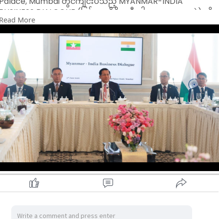
Palace, Mumbai တွင်ကျင်းပသည့် MYANMAR-INDIA
BUSINESS DIALOGUE (မြန်မာ-အိန္ဒိယ စီးပွါးရေး ဆွေးနွေးပွဲ) သို့
Read More
တက်ရောက်အမှာစကားပြောကြားပြီး မွမ်ဘိုင်းမြို့ရှိ မြန်မာ-အိန္ဒိယ
နှစ်နိုင်ငံ စီးပွားရေးလုပ်ငန်းရှင်များကိုတွေ့ဆုံခဲ့သည်။