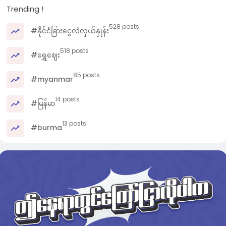
Trending !
528 posts
#နိုင်ငံခြားငွေလဲလှယ်နှုန်း
518 posts
#ရွှေဈေး
85 posts
#myanmar
14 posts
#မြန်မာ
13 posts
#burma