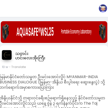
သတင်း
ဟင်းလေးအိုးကြီး
10 w
- Translate
မြန်မာနိုင်ငံတော်သမ္မတ ဦးမင်းအောင်လှိုင် MYANMAR-INDIA
BUSINESS DIALOGUE (မြန်မာ-အိန္ဒိယ စီးပွါးရေး ဆွေးနွေးပွဲ) သို့
တက်ရောက်အမှာစကားပြောကြား
အိန္ဒိယနိုင်ငံသို့ တရားဝင်ခရီးစဥ်ရောက်ရှိနေသည့် နိုင်ငံတော်သမ္မတ
ဦးမင်းအောင်လှိုင်သည် ယနေ့ ဇွန် ၃ ရက်နံနက်ပိုင်းက The Taj