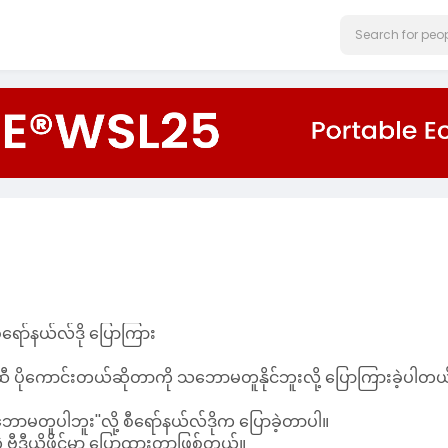
ရော်နယ်လ်ဒို ပြောကြား
ီ ပိုကောင်းတယ်ဆိုတာကို သဘောမတူနိုင်ဘူးလို့ ပြောကြားခဲ့ပါတယ
ာမတူပါဘူး''လို့ စီရော်နယ်လ်ဒိုက ပြောခဲ့တာပါ။
့ ဗီဒီယိုဖိုင်မှာ ပြောထားတာဖြစ်တယ်။