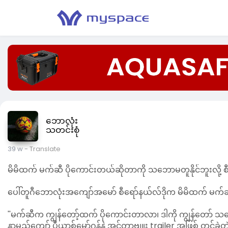
ဘောလုံး
သတင်းစုံ
39 w
- Translate
မိမိထက် မက်ဆီ ပိုကောင်းတယ်ဆိုတာကို သဘောမတူနိုင်ဘူးလို့ စီ
ပေါ်တူဂီဘောလုံးအကျော်အမော် စီရော်နယ်လ်ဒိုက မိမိထက် မက်ဆ
''မက်ဆီက ကျွန်တော့်ထက် ပိုကောင်းတာလာ၊ ဒါကို ကျွန်တော် သဘေ
နာမည်ကျော် ပီယာ့စ်မော်ဂန်နဲ့ အင်တာဗျူး trailer အဖြစ် တင်ခဲ့တဲ