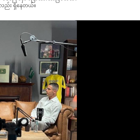
ို့လည်း ရှိနေတယ်။
းလောကကို လွှမ်းမိုးခဲ့ကြသူတွေ ဖြစ်ပါတယ်။
ခုံဖြစ်စေတဲ့ အကြောင်းအရာလည်း ဖြစ်ပါတယ်။