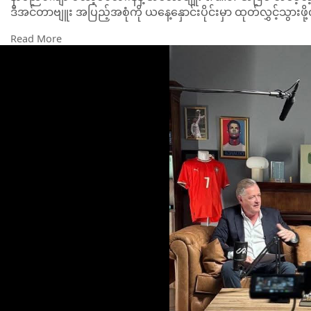
ဒီအင်တာဗျူး အပြည့်အစုံကို ယနေ့နှောင်းပိုင်းမှာ ထုတ်လွှင့်သွားဖ
Read More
စီရော်နယ်လ်ဒိုနဲ့ မက်ဆီဟာ ၂၀၀၈ နဲ့ ၂၀၁၇ ခုနှစ်အကြား ဘောလုံ
သူတို့နှစ်ဦး ဘယ်သူပိုကောင်းသလဲဆိုတာကလည်း အမြဲအငြင်းအ