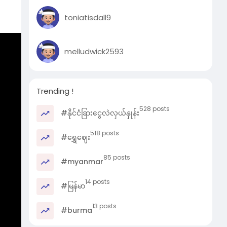
toniatisdall9
melludwick2593
Trending !
528 posts
#နိုင်ငံခြားငွေလဲလှယ်နှုန်း
518 posts
#ရွှေဈေး
85 posts
#myanmar
14 posts
#မြန်မာ
13 posts
#burma